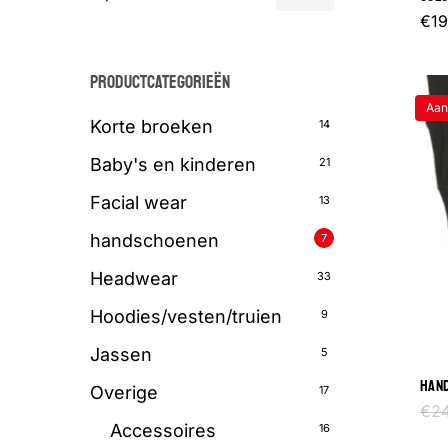
€
19
prijs
prijs
PRODUCTCATEGORIEËN
Aan
Korte
broeken
14
Baby's en kinderen
21
Facial wear
13
handschoenen
7
Headwear
33
Hoodies/vesten/truien
9
Jassen
5
HAND
Overige
17
€
2
Accessoires
16