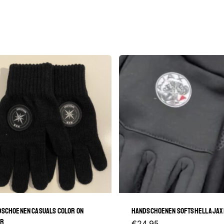
SCHOENEN CASUALS COLOR ON
HANDSCHOENEN SOFTSHELL AJAX
OR
Dit
€
24.95