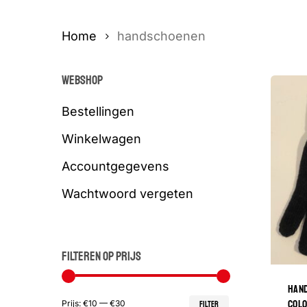
Home
handschoenen
WEBSHOP
Bestellingen
Winkelwagen
Accountgegevens
Wachtwoord vergeten
FILTEREN OP PRIJS
HAND
Min.
Max.
COL
Prijs:
€10
—
€30
FILTER