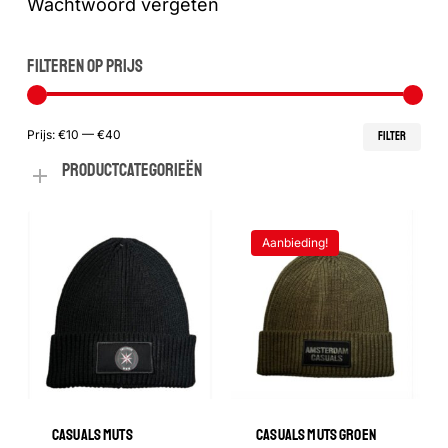
Wachtwoord vergeten
FILTEREN OP PRIJS
Min
Max
Prijs:
€10
—
€40
FILTER
PRODUCTCATEGORIEËN
prij
prij
Aanbieding!
CASUALS MUTS
CASUALS MUTS GROEN