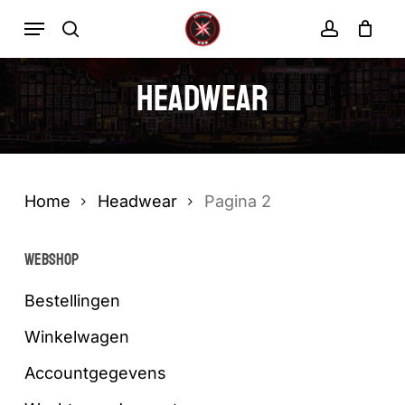
Ga
Menu
zoekopdracht
rekenin
direct
Winkelwa
Winkelwagen
sluiten
naar
Headwear
de
hoofdinhoud
Home
Headwear
Pagina 2
WEBSHOP
Bestellingen
Winkelwagen
Accountgegevens