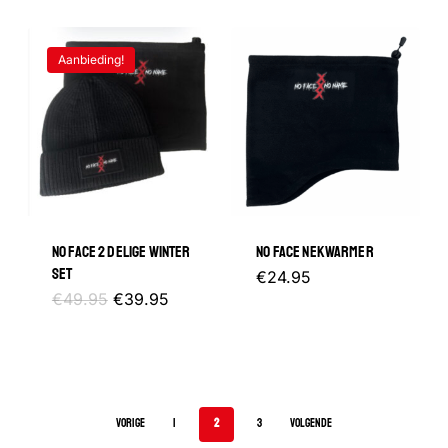
Aanbieding!
NO FACE 2 DELIGE WINTER
NO FACE NEKWARMER
SET
€
24.95
Oorspronkelijke
Huidige
€
49.95
€
39.95
prijs
prijs
was:
is:
€49.95.
€39.95.
VORIGE
1
2
3
VOLGENDE