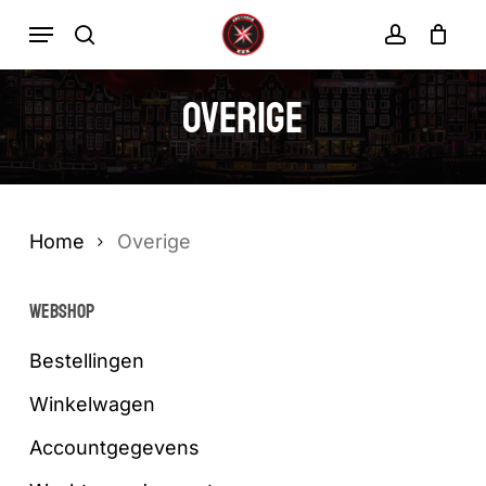
Ga
Menu
zoekopdracht
rekenin
direct
Winkelwa
Winkelwagen
sluiten
naar
Overige
de
hoofdinhoud
Home
Overige
WEBSHOP
Bestellingen
Winkelwagen
Accountgegevens