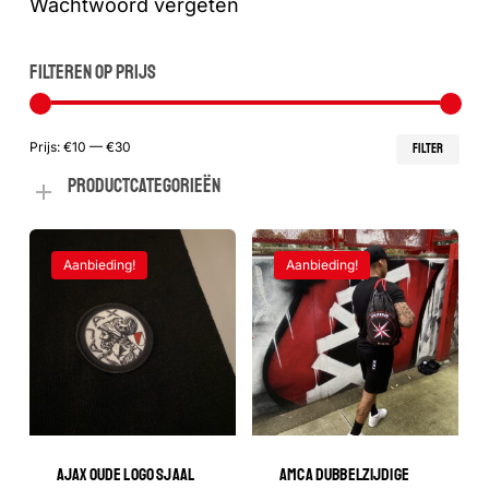
Wachtwoord vergeten
FILTEREN OP PRIJS
Min
Max
Prijs:
€10
—
€30
FILTER
PRODUCTCATEGORIEËN
prij
prij
Aanbieding!
Aanbieding!
AJAX OUDE LOGO SJAAL
AMCA DUBBELZIJDIGE