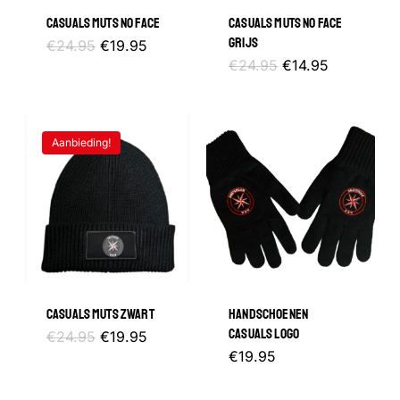
GA NAAR DE WINKEL
CASUALS MUTS NO FACE
CASUALS MUTS NO FACE
GRIJS
Oorspronkelijke
Huidige
€
24.95
€
19.95
prijs
prijs
Oorspronkelijke
Huidige
€
24.95
€
14.95
was:
is:
prijs
prijs
€24.95.
€19.95.
was:
is:
€24.95.
€14.95.
Aanbieding!
CASUALS MUTS ZWART
HANDSCHOENEN
CASUALS LOGO
Oorspronkelijke
Huidige
€
24.95
€
19.95
prijs
prijs
€
19.95
was:
is:
€24.95.
€19.95.