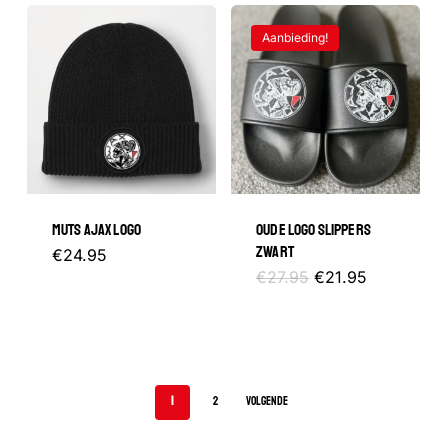
Aanbieding!
MUTS AJAX LOGO
OUDE LOGO SLIPPERS
ZWART
€
24.95
Oorspronkelijke
Huidige
Dit
€
27.95
€
21.95
prijs
prijs
was:
is:
product
€27.95.
€21.95.
heeft
meerder
1
2
VOLGENDE
variaties.
Deze