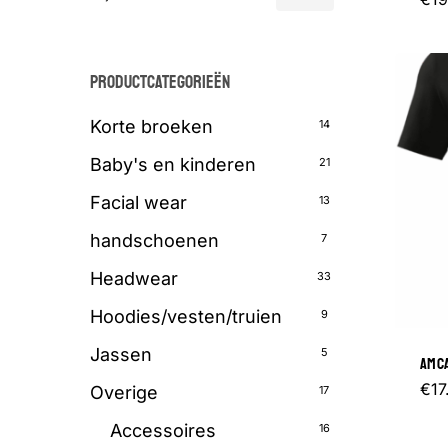
prijs
prijs
PRODUCTCATEGORIEËN
Korte
broeken
14
Baby's en kinderen
21
Facial wear
13
handschoenen
7
Headwear
33
Hoodies/vesten/truien
9
Jassen
5
AMCA
€
17
Overige
17
Accessoires
16