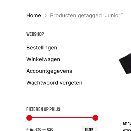
Home
Producten getagged “Junior”
WEBSHOP
Bestellingen
Winkelwagen
Accountgegevens
Wachtwoord vergeten
FILTEREN OP PRIJS
AM*D
Min.
Max.
Prijs:
€10
—
€20
€
19
FILTER