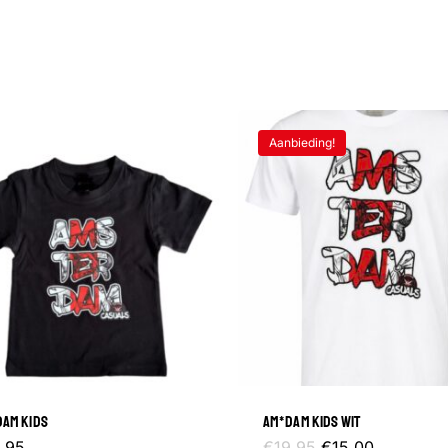
Aanbieding!
AM KIDS
AM*DAM KIDS WIT
Dit
Oorspronkelijke
Huidige
Dit
.95
€
19.95
€
15.00