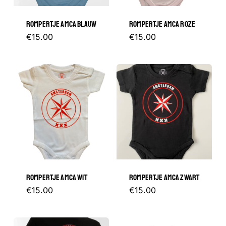
gekozen
gekozen
ROMPERTJE AMCA BLAUW
ROMPERTJE AMCA ROZE
worden
worden
Dit
Dit
€
15.00
€
15.00
op
op
product
product
de
de
heeft
heeft
productpagina
productp
meerdere
meerder
variaties.
variaties.
Deze
Deze
optie
optie
kan
kan
gekozen
gekozen
ROMPERTJE AMCA WIT
ROMPERTJE AMCA ZWART
worden
worden
Dit
Dit
€
15.00
€
15.00
op
op
product
product
de
de
heeft
heeft