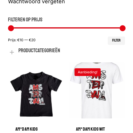
Wachtwoord vergeten
FILTEREN OP PRIJS
Min
Max
Prijs:
€10
—
€20
FILTER
PRODUCTCATEGORIEËN
prij
prij
Aanbieding!
AM*DAM KIDS
AM*DAM KIDS WIT