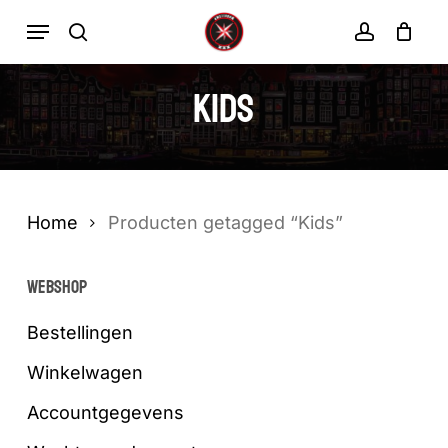
Ga
Menu
zoekopdracht
rekenin
direct
Winkelwa
Winkelwagen
sluiten
naar
Kids
de
hoofdinhoud
Home
Producten getagged “Kids”
WEBSHOP
Bestellingen
Winkelwagen
Accountgegevens