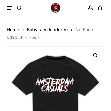
Ga
Menu
zoekopdracht
rekenin
direct
Winkelwa
Winkelwagen
sluiten
naar
de
Home
Baby's en kinderen
No Face
hoofdinhoud
KIDS shirt zwart