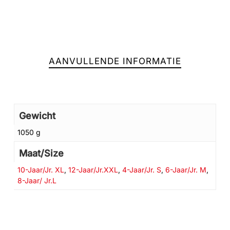
AANVULLENDE INFORMATIE
Gewicht
1050 g
Maat/Size
Geen producten in de winkelwagen.
10-Jaar/Jr. XL
,
12-Jaar/Jr.XXL
,
4-Jaar/Jr. S
,
6-Jaar/Jr. M
,
8-Jaar/ Jr.L
GA NAAR DE WINKEL