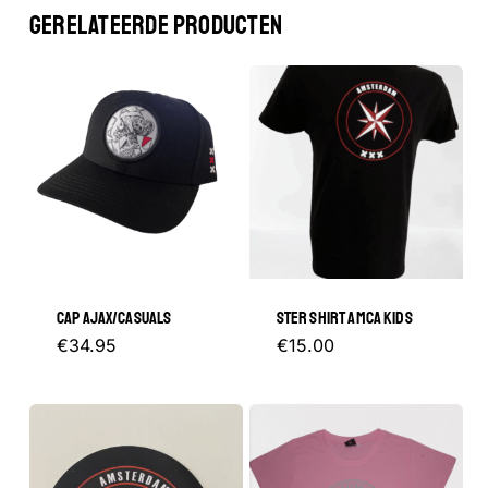
GERELATEERDE PRODUCTEN
CAP AJAX/CASUALS
STER SHIRT AMCA KIDS
Dit
€
34.95
€
15.00
product
heeft
meerder
variaties.