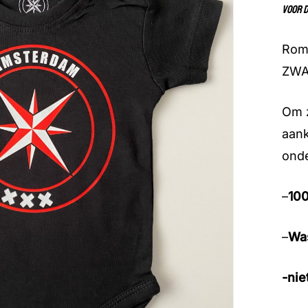
Voor d
Romp
ZWA
Om z
aank
onde
–
100
–
Was
-nie