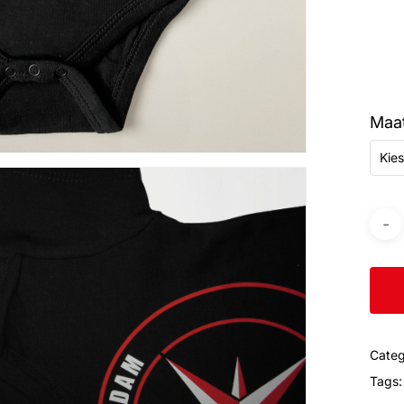
Maa
Kies
Categ
Tags