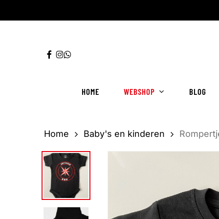
Ga
direct
naar
FACEBOOK
INSTAGRAM
WHATSAPP
de
hoofdinhoud
HOME
WEBSHOP
BLOG
Home
Baby's en kinderen
Rompertj