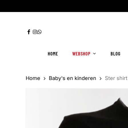
Ga
direct
naar
FACEBOOK
INSTAGRAM
WHATSAPP
de
hoofdinhoud
HOME
WEBSHOP
BLOG
Home
Baby's en kinderen
Ster shir