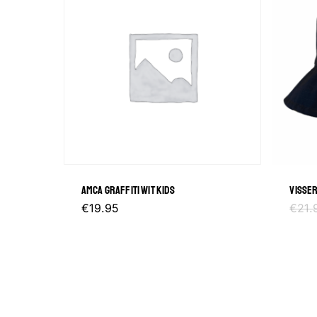
AMCA GRAFFITI WIT KIDS
VISSE
Dit
€
19.95
€
21.
product
heeft
meerdere
variaties.