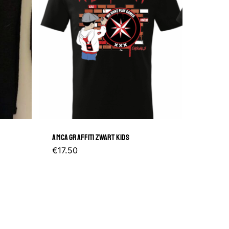
AMCA GRAFFITI ZWART KIDS
Dit
€
17.50
product
heeft
meerdere
variaties.