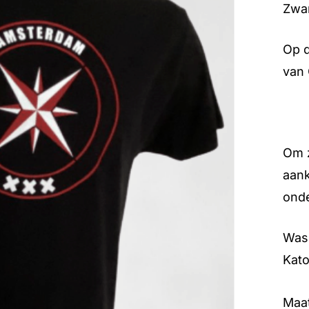
Zwar
Op d
van
Om z
aank
onde
Was
Kato
Maa