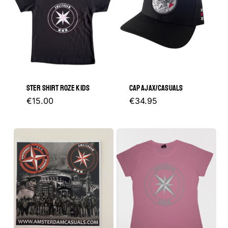
STER SHIRT ROZE KIDS
CAP AJAX/CASUALS
Dit
€
15.00
€
34.95
product
heeft
meerdere
variaties.
Deze
optie
kan