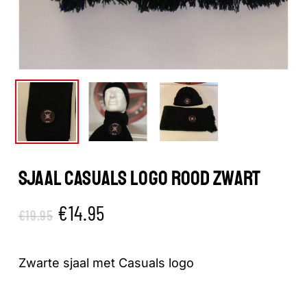
SJAAL CASUALS LOGO ROOD ZWART
Oorspronkelijke
Huidige
€
14.95
€
19.95
prijs
prijs
was:
is:
Zwarte sjaal met Casuals logo
€19.95.
€14.95.