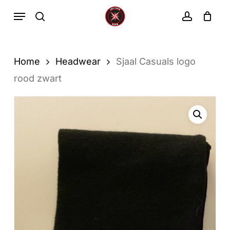
Ga
Menu
zoekopdracht
rekenin
direct
Winkelwa
Winkelwagen
sluiten
naar
de
Home
Headwear
Sjaal Casuals logo
hoofdinhoud
rood zwart