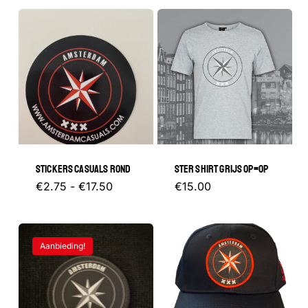
STICKERS CASUALS ROND
STER SHIRT GRIJS OP=OP
Prijsklasse:
Dit
Dit
€
2.75
-
€
17.50
€
15.00
€2.75
tot
product
product
€17.50
heeft
heeft
Aanbieding!
meerdere
meerder
variaties.
variaties.
Deze
Deze