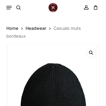
Ga
Menu
zoekopdracht
rekenin
direct
Winkelwa
Winkelwagen
sluiten
naar
de
Home
Headwear
Casuals muts
hoofdinhoud
bordeaux