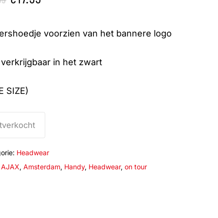
prijs
prijs
was:
is:
ershoedje voorzien van het bannere logo
€21.95.
€17.95.
verkrijgbaar in het zwart
E SIZE)
tverkocht
orie:
Headwear
:
AJAX
,
Amsterdam
,
Handy
,
Headwear
,
on tour