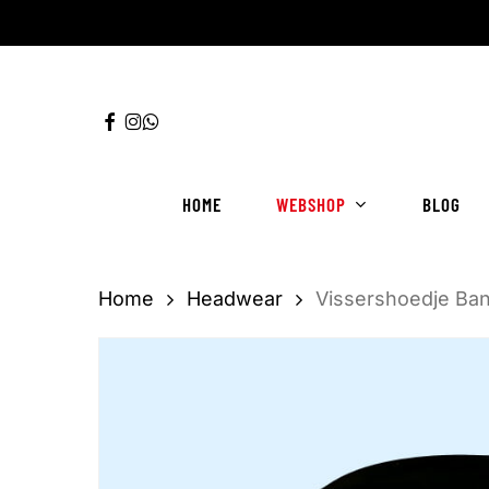
Ga
direct
naar
FACEBOOK
INSTAGRAM
WHATSAPP
de
hoofdinhoud
HOME
WEBSHOP
BLOG
Home
Headwear
Vissershoedje Ban