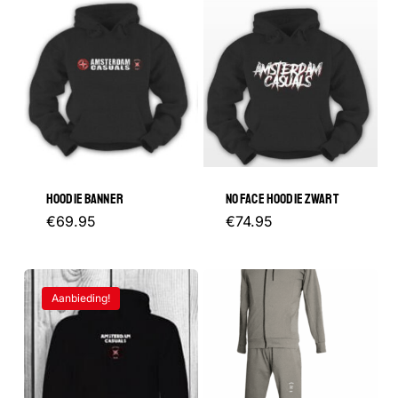
HOODIE BANNER
NO FACE HOODIE ZWART
Dit
Dit
€
69.95
€
74.95
product
product
heeft
heeft
Aanbieding!
meerdere
meerder
variaties.
variaties.
Deze
Deze
optie
optie