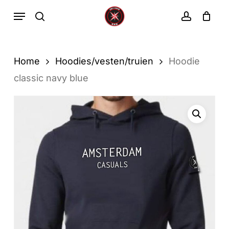
Ga
Menu
zoekopdracht
rekenin
direct
Winkelwa
Winkelwagen
sluiten
naar
de
Home
Hoodies/vesten/truien
Hoodie
hoofdinhoud
classic navy blue