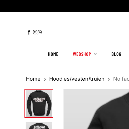
Ga
direct
naar
FACEBOOK
INSTAGRAM
WHATSAPP
de
hoofdinhoud
HOME
WEBSHOP
BLOG
Home
Hoodies/vesten/truien
No fa