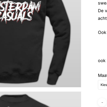
swea
De v
acht
Ook 
ook 
Maa
Kies