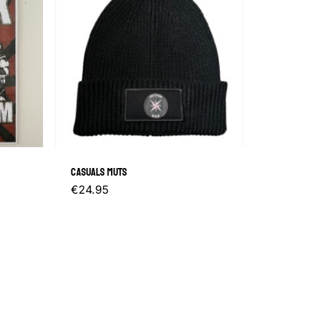
CASUALS MUTS
:
€
24.95
e
.