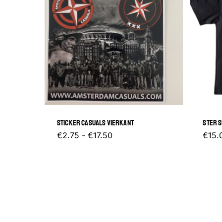
STICKER CASUALS VIERKANT
STER S
Prijsklasse:
Dit
€
2.75
-
€
17.50
€
15.
€2.75
tot
product
€17.50
heeft
meerdere
variaties.
Deze