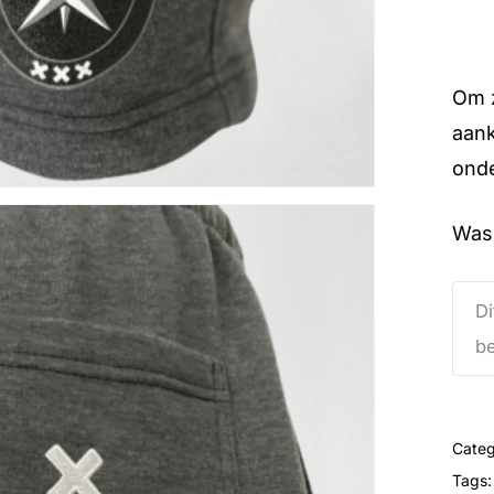
Om z
aank
onde
Wass
Di
be
Categ
Tags