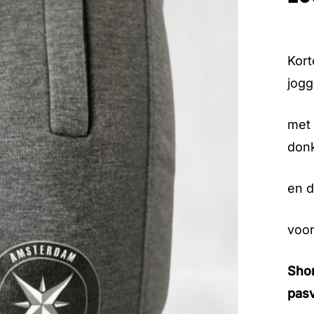
Kort
jogg
met 
donk
en d
voor
Shor
pas