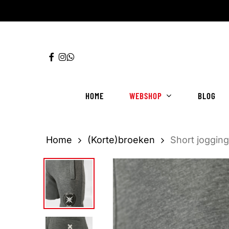
Ga
direct
naar
FACEBOOK
INSTAGRAM
WHATSAPP
de
hoofdinhoud
HOME
WEBSHOP
BLOG
Home
(Korte)broeken
Short jogging