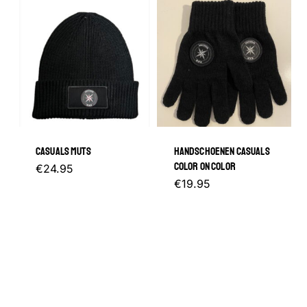
meerder
variaties.
Deze
optie
kan
gekozen
CASUALS MUTS
HANDSCHOENEN CASUALS
worden
COLOR ON COLOR
€
24.95
op
€
19.95
de
productp