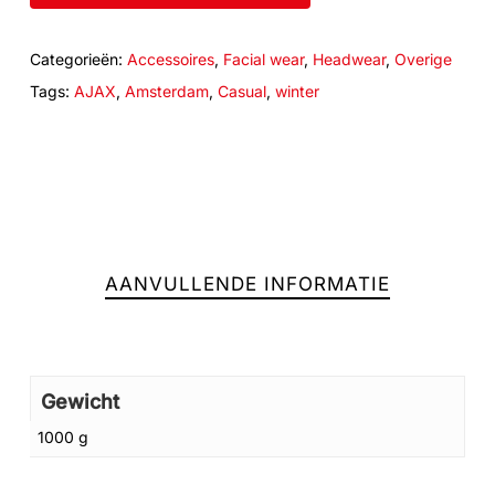
Categorieën:
Accessoires
,
Facial wear
,
Headwear
,
Overige
Tags:
AJAX
,
Amsterdam
,
Casual
,
winter
AANVULLENDE INFORMATIE
Geen producten in de winkelwagen.
Gewicht
1000 g
GA NAAR DE WINKEL