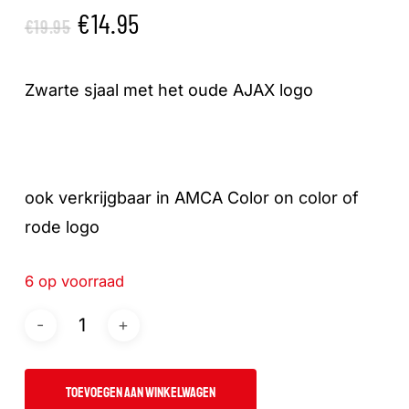
Oorspronkelijke
Huidige
€
14.95
€
19.95
prijs
prijs
was:
is:
Zwarte sjaal met het oude AJAX logo
€19.95.
€14.95.
ook verkrijgbaar in AMCA Color on color of
rode logo
6 op voorraad
TOEVOEGEN AAN WINKELWAGEN