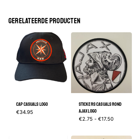
GERELATEERDE PRODUCTEN
CAP CASUALS LOGO
STICKERS CASUALS ROND
AJAX LOGO
€
34.95
Prijsklasse
Dit
€
2.75
-
€
17.50
€2.75
tot
product
€17.50
heeft