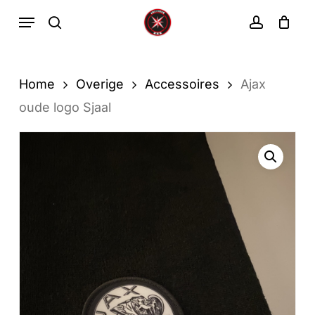
Ga
Menu
zoekopdracht
rekenin
direct
Winkelwa
Winkelwagen
sluiten
naar
de
Home
Overige
Accessoires
Ajax
hoofdinhoud
oude logo Sjaal