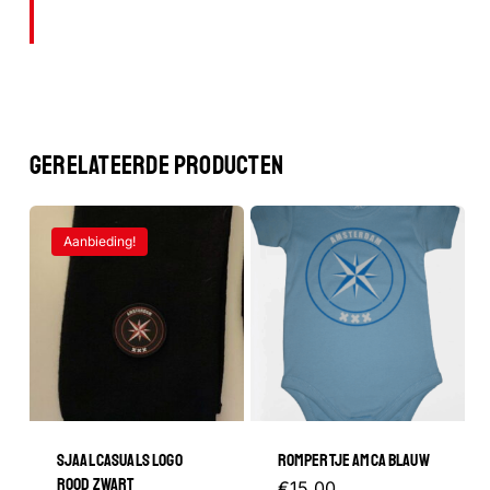
GERELATEERDE PRODUCTEN
Geen producten in de winkelwagen.
Aanbieding!
GA NAAR DE WINKEL
SJAAL CASUALS LOGO
ROMPERTJE AMCA BLAUW
ROOD ZWART
Dit
€
15.00