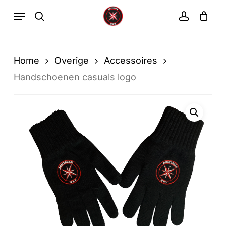
Ga
Menu
zoekopdracht
rekenin
direct
Winkelwa
Winkelwagen
sluiten
naar
de
Home
Overige
Accessoires
hoofdinhoud
Handschoenen casuals logo