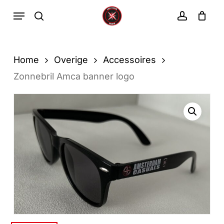
Ga
Menu
zoekopdracht
rekenin
direct
Winkelwa
Winkelwagen
sluiten
naar
de
Home
Overige
Accessoires
hoofdinhoud
Zonnebril Amca banner logo