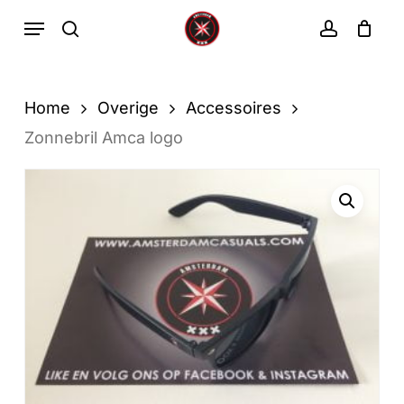
Ga
Menu
zoekopdracht
rekenin
direct
Winkelwa
Winkelwagen
sluiten
naar
de
Home
Overige
Accessoires
hoofdinhoud
Zonnebril Amca logo