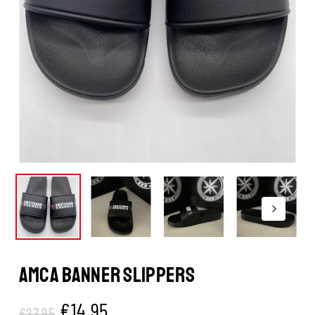
AMCA BANNER SLIPPERS
Oorspronkelijke
Huidige
€
14.95
€
27.95