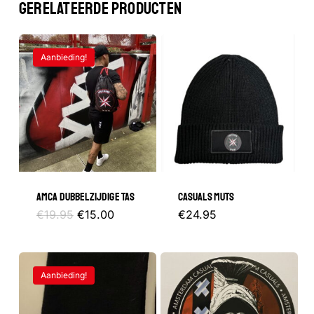
GERELATEERDE PRODUCTEN
Aanbieding!
AMCA DUBBELZIJDIGE TAS
CASUALS MUTS
Oorspronkelijke
Huidige
€
19.95
€
15.00
€
24.95
prijs
prijs
was:
is:
€19.95.
€15.00.
Aanbieding!