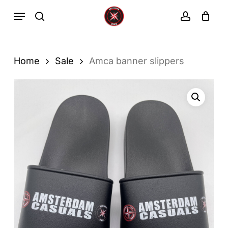
Ga
Menu
zoekopdracht
rekenin
direct
Winkelwa
Winkelwagen
sluiten
naar
de
Home
Sale
Amca banner slippers
hoofdinhoud