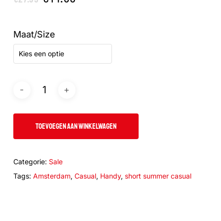
prijs
prijs
was:
is:
Maat/Size
€27.95.
€14.95.
Kies een optie
TOEVOEGEN AAN WINKELWAGEN
Categorie:
Sale
Tags:
Amsterdam
,
Casual
,
Handy
,
short summer casual