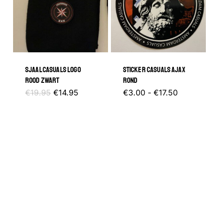
SJAAL CASUALS LOGO
STICKER CASUALS AJAX
ROOD ZWART
ROND
Oorspronkelijke
Huidige
Prijsklasse
Dit
€
19.95
€
14.95
€
3.00
-
€
17.50
prijs
prijs
€3.00
was:
is:
tot
product
€19.95.
€14.95.
€17.50
heeft
meerder
variaties.
Deze
optie
kan
gekozen