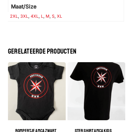
GA NAAR DE WINKEL
Maat/Size
2XL
,
3XL
,
4XL
,
L
,
M
,
S
,
XL
GERELATEERDE PRODUCTEN
ROMPERTJE AMCA ZWART
STER SHIRT AMCA KIDS