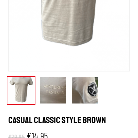
CASUAL CLASSIC STYLE BROWN
Oorspronkelijke
Huidige
€
14.95
€
29.95