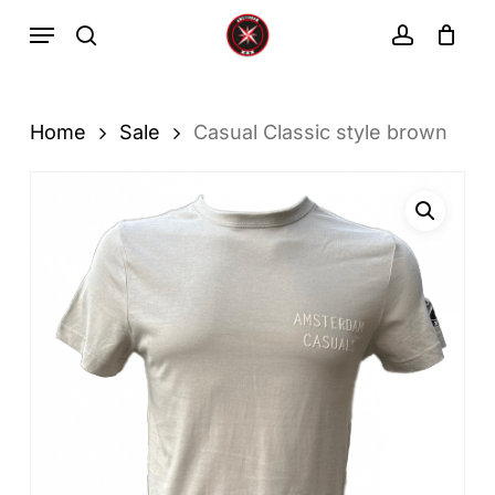
Ga
Menu
zoekopdracht
rekenin
direct
Winkelwa
Winkelwagen
sluiten
naar
de
Home
Sale
Casual Classic style brown
hoofdinhoud