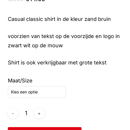
prijs
prijs
was:
is:
Casual classic shirt in de kleur zand bruin
€29.95.
€14.95.
voorzien van tekst op de voorzijde en logo in
zwart wit op de mouw
Shirt is ook verkrijgbaar met grote tekst
Maat/Size
Kies een optie