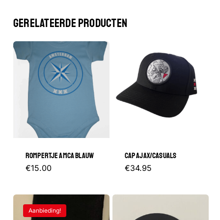
GERELATEERDE PRODUCTEN
ROMPERTJE AMCA BLAUW
CAP AJAX/CASUALS
Dit
€
15.00
€
34.95
product
heeft
Aanbieding!
meerdere