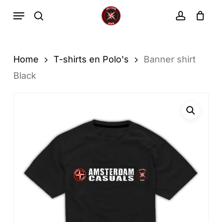
Ga
Menu
zoekopdracht
rekenin
direct
Winkelwa
Winkelwagen
sluiten
naar
de
Home
T-shirts en Polo's
Banner shirt
hoofdinhoud
Black