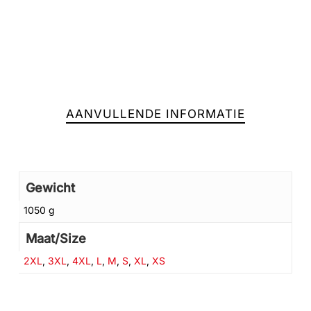
AANVULLENDE INFORMATIE
Gewicht
1050 g
Geen producten in de winkelwagen.
Maat/Size
2XL
,
3XL
,
4XL
,
L
,
M
,
S
,
XL
,
XS
GA NAAR DE WINKEL