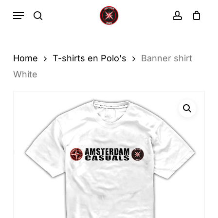
Ga
Menu
zoekopdracht
rekenin
direct
Winkelwa
Winkelwagen
sluiten
naar
de
Home
T-shirts en Polo's
Banner shirt
hoofdinhoud
White