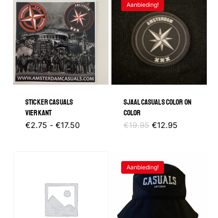
Aanbieding!
STICKER CASUALS
SJAAL CASUALS COLOR ON
VIERKANT
COLOR
Prijsklasse:
Dit
Oorspronkelijke
Huidige
€
2.75
-
€
17.50
€
19.95
€
12.95
€2.75
prijs
prijs
tot
product
was:
is:
€17.50
€19.95.
€12.95.
heeft
Aanbieding!
meerdere
variaties.
Deze