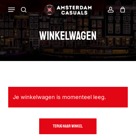
Ga
Menu
zoekopdracht
rekenin
direct
naar
Winkelwagen
de
hoofdinhoud
Je winkelwagen is momenteel leeg.
TERUG NAAR WINKEL