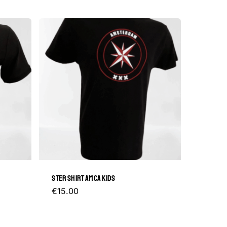
STER SHIRT AMCA KIDS
Dit
€
15.00
product
heeft