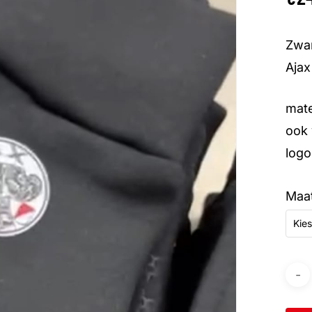
Zwar
Ajax
mate
ook 
logo
Maa
Kies