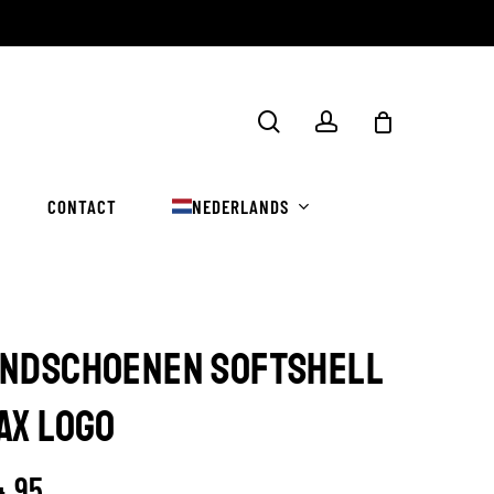
Winkelwa
zoekopdracht
rekening
sluiten
CONTACT
NEDERLANDS
NDSCHOENEN SOFTSHELL
AX LOGO
4.95