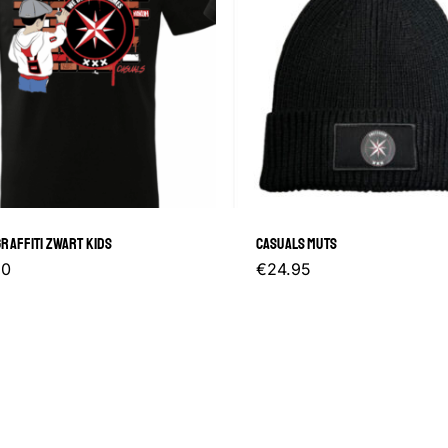
RAFFITI ZWART KIDS
CASUALS MUTS
Dit
50
€
24.95
product
heeft
meerdere
variaties.
Deze