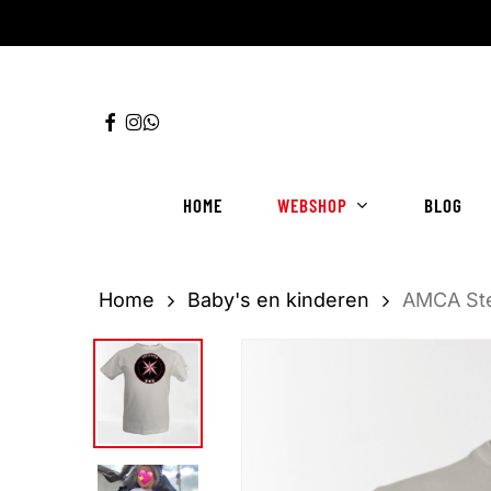
Ga
direct
naar
FACEBOOK
INSTAGRAM
WHATSAPP
de
hoofdinhoud
HOME
WEBSHOP
BLOG
Home
Baby's en kinderen
AMCA Ster