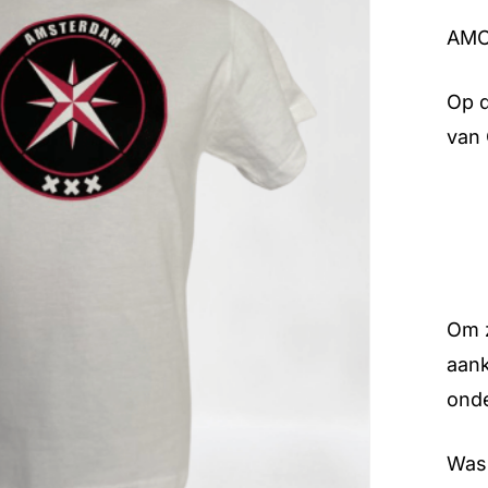
AMCA
Op d
van 
Om z
aank
onde
Was