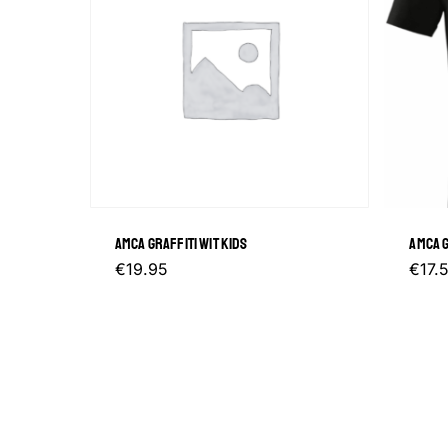
AMCA GRAFFITI WIT KIDS
AMCA G
Dit
€
19.95
€
17.
product
heeft
meerdere
variaties.
Deze