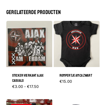
GERELATEERDE PRODUCTEN
Geen producten in de winkelwagen.
GA NAAR DE WINKEL
STICKER VIERKANT AJAX
ROMPERTJE AMCA ZWART
CASUALS
Dit
€
15.00
Prijsklasse:
Dit
€
3.00
-
€
17.50
product
€3.00
tot
product
heeft
€17.50
heeft
meerder