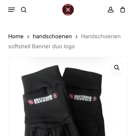
Ga
Menu
zoekopdracht
rekenin
direct
Winkelwa
Winkelwagen
sluiten
naar
de
Home
handschoenen
Handschoenen
hoofdinhoud
softshell Banner duo logo