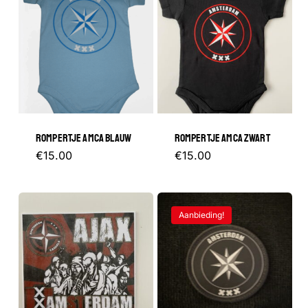
ROMPERTJE AMCA BLAUW
ROMPERTJE AMCA ZWART
Dit
Dit
€
15.00
€
15.00
product
product
heeft
heeft
Aanbieding!
meerdere
meerder
variaties.
variaties.
Deze
Deze
optie
optie