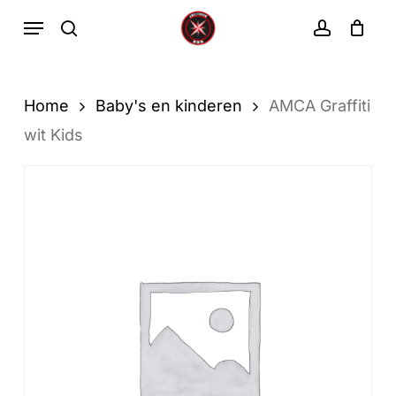
Ga
Menu
zoekopdracht
rekenin
direct
Winkelwa
Winkelwagen
sluiten
naar
de
Home
Baby's en kinderen
AMCA Graffiti
hoofdinhoud
wit Kids